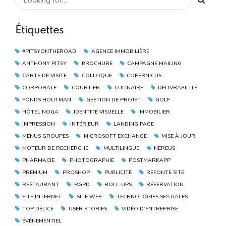
Étiquettes
#PITSYONTHEROAD
AGENCE IMMOBILIÈRE
ANTHONY PITSY
BROCHURE
CAMPAGNE MAILING
CARTE DE VISITE
COLLOQUE
COPERNICUS
CORPORATE
COURTIER
CULINAIRE
DÉLIVRABILITÉ
FONDS HOUTMAN
GESTION DE PROJET
GOLF
HÔTEL NOGA
IDENTITÉ VISUELLE
IMMOBILIER
IMPRESSION
INTÉRIEUR
LANDING PAGE
MENUS GROUPES
MICROSOFT EXCHANGE
MISE À JOUR
MOTEUR DE RECHERCHE
MULTILINGUE
NEREUS
PHARMACIE
PHOTOGRAPHIE
POSTMARKAPP
PREMIUM
PROSHOP
PUBLICITÉ
REFONTE SITE
RESTAURANT
RGPD
ROLL-UPS
RÉSERVATION
SITE INTERNET
SITE WEB
TECHNOLOGIES SPATIALES
TOP DÉLICE
USER STORIES
VIDÉO D’ENTREPRISE
ÉVÉNEMENTIEL