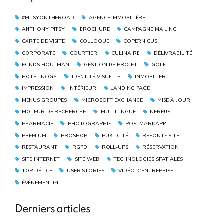
#PITSYONTHEROAD
AGENCE IMMOBILIÈRE
ANTHONY PITSY
BROCHURE
CAMPAGNE MAILING
CARTE DE VISITE
COLLOQUE
COPERNICUS
CORPORATE
COURTIER
CULINAIRE
DÉLIVRABILITÉ
FONDS HOUTMAN
GESTION DE PROJET
GOLF
HÔTEL NOGA
IDENTITÉ VISUELLE
IMMOBILIER
IMPRESSION
INTÉRIEUR
LANDING PAGE
MENUS GROUPES
MICROSOFT EXCHANGE
MISE À JOUR
MOTEUR DE RECHERCHE
MULTILINGUE
NEREUS
PHARMACIE
PHOTOGRAPHIE
POSTMARKAPP
PREMIUM
PROSHOP
PUBLICITÉ
REFONTE SITE
RESTAURANT
RGPD
ROLL-UPS
RÉSERVATION
SITE INTERNET
SITE WEB
TECHNOLOGIES SPATIALES
TOP DÉLICE
USER STORIES
VIDÉO D’ENTREPRISE
ÉVÉNEMENTIEL
Derniers articles