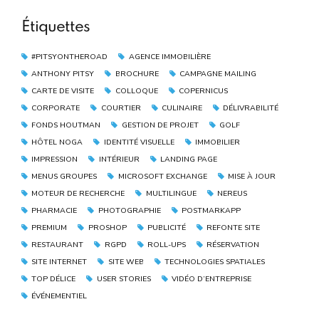
Étiquettes
#PITSYONTHEROAD
AGENCE IMMOBILIÈRE
ANTHONY PITSY
BROCHURE
CAMPAGNE MAILING
CARTE DE VISITE
COLLOQUE
COPERNICUS
CORPORATE
COURTIER
CULINAIRE
DÉLIVRABILITÉ
FONDS HOUTMAN
GESTION DE PROJET
GOLF
HÔTEL NOGA
IDENTITÉ VISUELLE
IMMOBILIER
IMPRESSION
INTÉRIEUR
LANDING PAGE
MENUS GROUPES
MICROSOFT EXCHANGE
MISE À JOUR
MOTEUR DE RECHERCHE
MULTILINGUE
NEREUS
PHARMACIE
PHOTOGRAPHIE
POSTMARKAPP
PREMIUM
PROSHOP
PUBLICITÉ
REFONTE SITE
RESTAURANT
RGPD
ROLL-UPS
RÉSERVATION
SITE INTERNET
SITE WEB
TECHNOLOGIES SPATIALES
TOP DÉLICE
USER STORIES
VIDÉO D’ENTREPRISE
ÉVÉNEMENTIEL