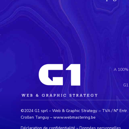
A 100% d
G1
©2024 G1 sprl – Web & Graphic Strategy. – TVA / N° Entr. :
Crollen Tanguy –
www.webmastering.be
Déclaration de confidentialité
–
Données personnelles