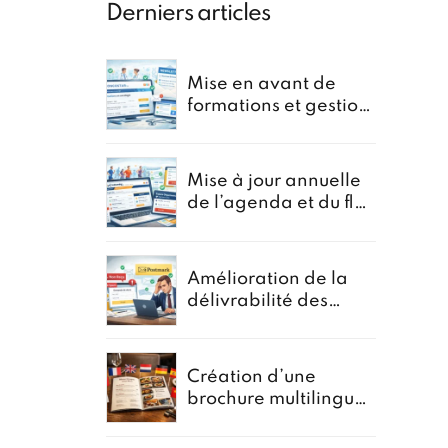
Derniers articles
Mise en avant de
formations et gestion
de newsletter pour le
portail oncostar
Mise à jour annuelle
de l’agenda et du flux
d’Inscriptions pour
GoRunning
Amélioration de la
délivrabilité des
formulaires pour un
courtier en
assurances
Création d’une
brochure multilingue
pour la promotion
des menus groupes