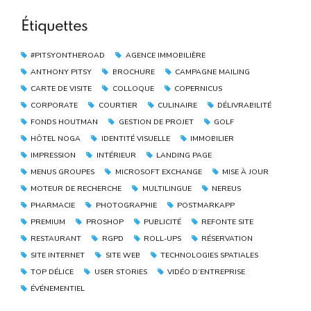
Étiquettes
#PITSYONTHEROAD
AGENCE IMMOBILIÈRE
ANTHONY PITSY
BROCHURE
CAMPAGNE MAILING
CARTE DE VISITE
COLLOQUE
COPERNICUS
CORPORATE
COURTIER
CULINAIRE
DÉLIVRABILITÉ
FONDS HOUTMAN
GESTION DE PROJET
GOLF
HÔTEL NOGA
IDENTITÉ VISUELLE
IMMOBILIER
IMPRESSION
INTÉRIEUR
LANDING PAGE
MENUS GROUPES
MICROSOFT EXCHANGE
MISE À JOUR
MOTEUR DE RECHERCHE
MULTILINGUE
NEREUS
PHARMACIE
PHOTOGRAPHIE
POSTMARKAPP
PREMIUM
PROSHOP
PUBLICITÉ
REFONTE SITE
RESTAURANT
RGPD
ROLL-UPS
RÉSERVATION
SITE INTERNET
SITE WEB
TECHNOLOGIES SPATIALES
TOP DÉLICE
USER STORIES
VIDÉO D’ENTREPRISE
ÉVÉNEMENTIEL