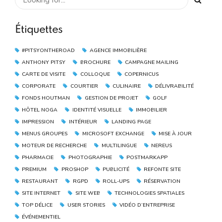
Étiquettes
#PITSYONTHEROAD
AGENCE IMMOBILIÈRE
ANTHONY PITSY
BROCHURE
CAMPAGNE MAILING
CARTE DE VISITE
COLLOQUE
COPERNICUS
CORPORATE
COURTIER
CULINAIRE
DÉLIVRABILITÉ
FONDS HOUTMAN
GESTION DE PROJET
GOLF
HÔTEL NOGA
IDENTITÉ VISUELLE
IMMOBILIER
IMPRESSION
INTÉRIEUR
LANDING PAGE
MENUS GROUPES
MICROSOFT EXCHANGE
MISE À JOUR
MOTEUR DE RECHERCHE
MULTILINGUE
NEREUS
PHARMACIE
PHOTOGRAPHIE
POSTMARKAPP
PREMIUM
PROSHOP
PUBLICITÉ
REFONTE SITE
RESTAURANT
RGPD
ROLL-UPS
RÉSERVATION
SITE INTERNET
SITE WEB
TECHNOLOGIES SPATIALES
TOP DÉLICE
USER STORIES
VIDÉO D’ENTREPRISE
ÉVÉNEMENTIEL