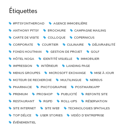
Étiquettes
#PITSYONTHEROAD
AGENCE IMMOBILIÈRE
ANTHONY PITSY
BROCHURE
CAMPAGNE MAILING
CARTE DE VISITE
COLLOQUE
COPERNICUS
CORPORATE
COURTIER
CULINAIRE
DÉLIVRABILITÉ
FONDS HOUTMAN
GESTION DE PROJET
GOLF
HÔTEL NOGA
IDENTITÉ VISUELLE
IMMOBILIER
IMPRESSION
INTÉRIEUR
LANDING PAGE
MENUS GROUPES
MICROSOFT EXCHANGE
MISE À JOUR
MOTEUR DE RECHERCHE
MULTILINGUE
NEREUS
PHARMACIE
PHOTOGRAPHIE
POSTMARKAPP
PREMIUM
PROSHOP
PUBLICITÉ
REFONTE SITE
RESTAURANT
RGPD
ROLL-UPS
RÉSERVATION
SITE INTERNET
SITE WEB
TECHNOLOGIES SPATIALES
TOP DÉLICE
USER STORIES
VIDÉO D’ENTREPRISE
ÉVÉNEMENTIEL