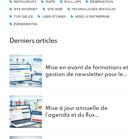
RESTAURANT
RGPD
ROLL-UPS
RÉSERVATION
SITE INTERNET
SITE WEB
TECHNOLOGIES SPATIALES
TOP DÉLICE
USER STORIES
VIDÉO D’ENTREPRISE
ÉVÉNEMENTIEL
Derniers articles
Mise en avant de formations et
gestion de newsletter pour le
portail oncostar
Mise à jour annuelle de
l’agenda et du flux
d’Inscriptions pour GoRunning