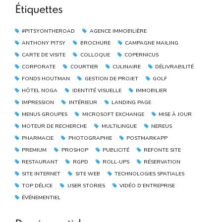
Étiquettes
#PITSYONTHEROAD
AGENCE IMMOBILIÈRE
ANTHONY PITSY
BROCHURE
CAMPAGNE MAILING
CARTE DE VISITE
COLLOQUE
COPERNICUS
CORPORATE
COURTIER
CULINAIRE
DÉLIVRABILITÉ
FONDS HOUTMAN
GESTION DE PROJET
GOLF
HÔTEL NOGA
IDENTITÉ VISUELLE
IMMOBILIER
IMPRESSION
INTÉRIEUR
LANDING PAGE
MENUS GROUPES
MICROSOFT EXCHANGE
MISE À JOUR
MOTEUR DE RECHERCHE
MULTILINGUE
NEREUS
PHARMACIE
PHOTOGRAPHIE
POSTMARKAPP
PREMIUM
PROSHOP
PUBLICITÉ
REFONTE SITE
RESTAURANT
RGPD
ROLL-UPS
RÉSERVATION
SITE INTERNET
SITE WEB
TECHNOLOGIES SPATIALES
TOP DÉLICE
USER STORIES
VIDÉO D’ENTREPRISE
ÉVÉNEMENTIEL