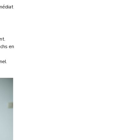
mmédiat
nt.
achs en
nel