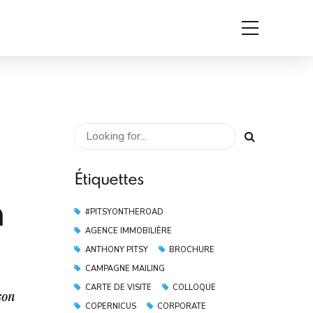
Etudes de cas
Contact
Étiquettes
h
#PITSYONTHEROAD
AGENCE IMMOBILIÈRE
ANTHONY PITSY
BROCHURE
CAMPAGNE MAILING
CARTE DE VISITE
COLLOQUE
son
COPERNICUS
CORPORATE