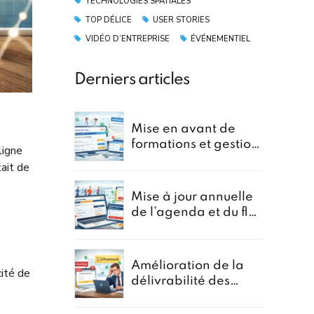
TECHNOLOGIES SPATIALES
TOP DÉLICE
USER STORIES
VIDÉO D’ENTREPRISE
ÉVÉNEMENTIEL
Derniers articles
Mise en avant de
formations et gestion
ligne
de newsletter pour le
tait de
portail oncostar
Mise à jour annuelle
de l’agenda et du flux
d’Inscriptions pour
GoRunning
Amélioration de la
cité de
délivrabilité des
formulaires pour un
courtier en