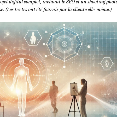
rojet digital complet, incluant le SEO et un shooting phot
. (Les textes ont été fournis par la cliente elle-même.)