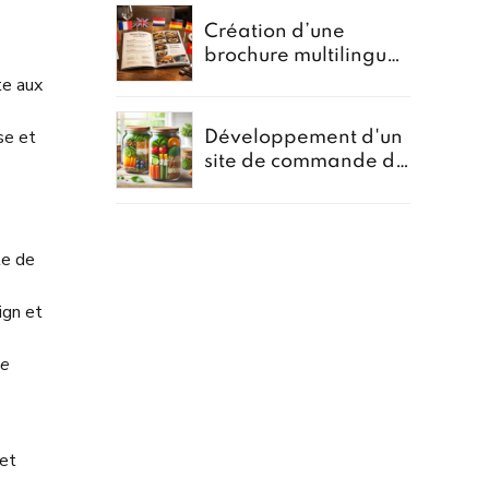
assurances
Création d’une
brochure multilingue
pour la promotion
nte aux
des menus groupes
se et
Développement d'un
site de commande de
repas en bocal -
Projet Bocomiam
le de
ign et
he
 et