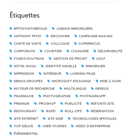
Étiquettes
#PITSYONTHEROAD
AGENCE IMMOBILIÈRE
ANTHONY PITSY
BROCHURE
CAMPAGNE MAILING
CARTE DE VISITE
COLLOQUE
COPERNICUS
CORPORATE
COURTIER
CULINAIRE
DÉLIVRABILITÉ
FONDS HOUTMAN
GESTION DE PROJET
GOLF
HÔTEL NOGA
IDENTITÉ VISUELLE
IMMOBILIER
IMPRESSION
INTÉRIEUR
LANDING PAGE
MENUS GROUPES
MICROSOFT EXCHANGE
MISE À JOUR
MOTEUR DE RECHERCHE
MULTILINGUE
NEREUS
PHARMACIE
PHOTOGRAPHIE
POSTMARKAPP
PREMIUM
PROSHOP
PUBLICITÉ
REFONTE SITE
RESTAURANT
RGPD
ROLL-UPS
RÉSERVATION
SITE INTERNET
SITE WEB
TECHNOLOGIES SPATIALES
TOP DÉLICE
USER STORIES
VIDÉO D’ENTREPRISE
ÉVÉNEMENTIEL