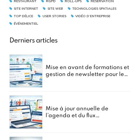
RESTAURANT
RGPD
ROLL-UPS
RÉSERVATION
SITE INTERNET
SITE WEB
TECHNOLOGIES SPATIALES
TOP DÉLICE
USER STORIES
VIDÉO D’ENTREPRISE
ÉVÉNEMENTIEL
Derniers articles
Mise en avant de formations et
gestion de newsletter pour le
portail oncostar
Mise à jour annuelle de
l’agenda et du flux
d’Inscriptions pour GoRunning