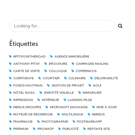
Étiquettes
#PITSYONTHEROAD
AGENCE IMMOBILIÈRE
ANTHONY PITSY
BROCHURE
CAMPAGNE MAILING
CARTE DE VISITE
COLLOQUE
COPERNICUS
CORPORATE
COURTIER
CULINAIRE
DÉLIVRABILITÉ
FONDS HOUTMAN
GESTION DE PROJET
GOLF
HÔTEL NOGA
IDENTITÉ VISUELLE
IMMOBILIER
IMPRESSION
INTÉRIEUR
LANDING PAGE
MENUS GROUPES
MICROSOFT EXCHANGE
MISE À JOUR
MOTEUR DE RECHERCHE
MULTILINGUE
NEREUS
PHARMACIE
PHOTOGRAPHIE
POSTMARKAPP
PREMIUM
PROSHOP
PUBLICITÉ
REFONTE SITE