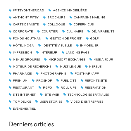
#PITSYONTHEROAD
AGENCE IMMOBILIÈRE
ANTHONY PITSY
BROCHURE
CAMPAGNE MAILING
CARTE DE VISITE
COLLOQUE
COPERNICUS
CORPORATE
COURTIER
CULINAIRE
DÉLIVRABILITÉ
FONDS HOUTMAN
GESTION DE PROJET
GOLF
HÔTEL NOGA
IDENTITÉ VISUELLE
IMMOBILIER
IMPRESSION
INTÉRIEUR
LANDING PAGE
MENUS GROUPES
MICROSOFT EXCHANGE
MISE À JOUR
MOTEUR DE RECHERCHE
MULTILINGUE
NEREUS
PHARMACIE
PHOTOGRAPHIE
POSTMARKAPP
PREMIUM
PROSHOP
PUBLICITÉ
REFONTE SITE
RESTAURANT
RGPD
ROLL-UPS
RÉSERVATION
SITE INTERNET
SITE WEB
TECHNOLOGIES SPATIALES
TOP DÉLICE
USER STORIES
VIDÉO D’ENTREPRISE
ÉVÉNEMENTIEL
Derniers articles