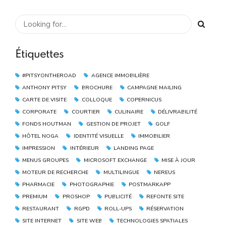
Étiquettes
#PITSYONTHEROAD
AGENCE IMMOBILIÈRE
ANTHONY PITSY
BROCHURE
CAMPAGNE MAILING
CARTE DE VISITE
COLLOQUE
COPERNICUS
CORPORATE
COURTIER
CULINAIRE
DÉLIVRABILITÉ
FONDS HOUTMAN
GESTION DE PROJET
GOLF
HÔTEL NOGA
IDENTITÉ VISUELLE
IMMOBILIER
IMPRESSION
INTÉRIEUR
LANDING PAGE
MENUS GROUPES
MICROSOFT EXCHANGE
MISE À JOUR
MOTEUR DE RECHERCHE
MULTILINGUE
NEREUS
PHARMACIE
PHOTOGRAPHIE
POSTMARKAPP
PREMIUM
PROSHOP
PUBLICITÉ
REFONTE SITE
RESTAURANT
RGPD
ROLL-UPS
RÉSERVATION
SITE INTERNET
SITE WEB
TECHNOLOGIES SPATIALES