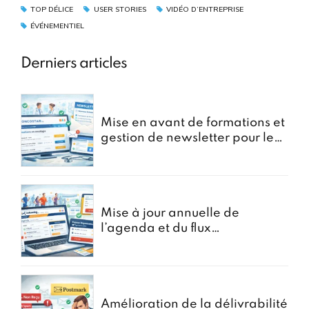
TOP DÉLICE
USER STORIES
VIDÉO D’ENTREPRISE
ÉVÉNEMENTIEL
Derniers articles
Mise en avant de formations et
gestion de newsletter pour le
portail oncostar
Mise à jour annuelle de
l’agenda et du flux
d’Inscriptions pour GoRunning
Amélioration de la délivrabilité