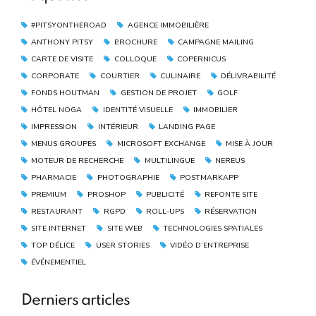
#PITSYONTHEROAD
AGENCE IMMOBILIÈRE
ANTHONY PITSY
BROCHURE
CAMPAGNE MAILING
CARTE DE VISITE
COLLOQUE
COPERNICUS
CORPORATE
COURTIER
CULINAIRE
DÉLIVRABILITÉ
FONDS HOUTMAN
GESTION DE PROJET
GOLF
HÔTEL NOGA
IDENTITÉ VISUELLE
IMMOBILIER
IMPRESSION
INTÉRIEUR
LANDING PAGE
MENUS GROUPES
MICROSOFT EXCHANGE
MISE À JOUR
MOTEUR DE RECHERCHE
MULTILINGUE
NEREUS
PHARMACIE
PHOTOGRAPHIE
POSTMARKAPP
PREMIUM
PROSHOP
PUBLICITÉ
REFONTE SITE
RESTAURANT
RGPD
ROLL-UPS
RÉSERVATION
SITE INTERNET
SITE WEB
TECHNOLOGIES SPATIALES
TOP DÉLICE
USER STORIES
VIDÉO D’ENTREPRISE
ÉVÉNEMENTIEL
Derniers articles