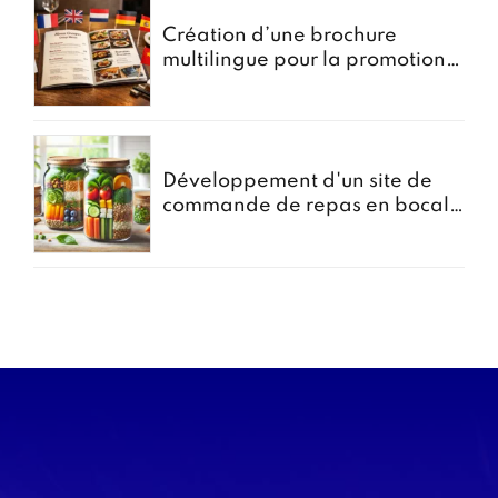
Création d’une brochure
multilingue pour la promotion
des menus groupes
Développement d'un site de
commande de repas en bocal -
Projet Bocomiam