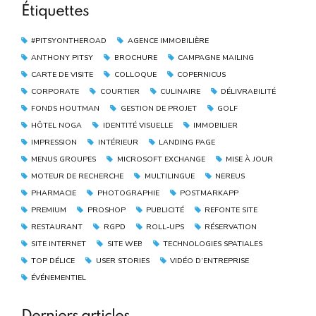
Étiquettes
#PITSYONTHEROAD
AGENCE IMMOBILIÈRE
ANTHONY PITSY
BROCHURE
CAMPAGNE MAILING
CARTE DE VISITE
COLLOQUE
COPERNICUS
CORPORATE
COURTIER
CULINAIRE
DÉLIVRABILITÉ
FONDS HOUTMAN
GESTION DE PROJET
GOLF
HÔTEL NOGA
IDENTITÉ VISUELLE
IMMOBILIER
IMPRESSION
INTÉRIEUR
LANDING PAGE
MENUS GROUPES
MICROSOFT EXCHANGE
MISE À JOUR
MOTEUR DE RECHERCHE
MULTILINGUE
NEREUS
PHARMACIE
PHOTOGRAPHIE
POSTMARKAPP
PREMIUM
PROSHOP
PUBLICITÉ
REFONTE SITE
RESTAURANT
RGPD
ROLL-UPS
RÉSERVATION
SITE INTERNET
SITE WEB
TECHNOLOGIES SPATIALES
TOP DÉLICE
USER STORIES
VIDÉO D’ENTREPRISE
ÉVÉNEMENTIEL