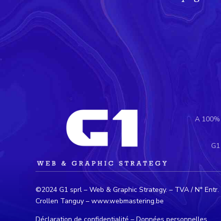
A 100% d
G1
©2024 G1 sprl – Web & Graphic Strategy. – TVA / N° Entr. :
Crollen Tanguy –
www.webmastering.be
Déclaration de confidentialité
–
Données personnelles