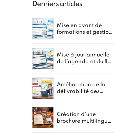
Derniers articles
Mise en avant de
formations et gestion
de newsletter pour le
portail oncostar
Mise à jour annuelle
de l’agenda et du flux
d’Inscriptions pour
GoRunning
Amélioration de la
délivrabilité des
formulaires pour un
courtier en
assurances
Création d’une
brochure multilingue
pour la promotion
des menus groupes