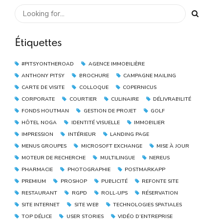
Étiquettes
#PITSYONTHEROAD
AGENCE IMMOBILIÈRE
ANTHONY PITSY
BROCHURE
CAMPAGNE MAILING
CARTE DE VISITE
COLLOQUE
COPERNICUS
CORPORATE
COURTIER
CULINAIRE
DÉLIVRABILITÉ
FONDS HOUTMAN
GESTION DE PROJET
GOLF
HÔTEL NOGA
IDENTITÉ VISUELLE
IMMOBILIER
IMPRESSION
INTÉRIEUR
LANDING PAGE
MENUS GROUPES
MICROSOFT EXCHANGE
MISE À JOUR
MOTEUR DE RECHERCHE
MULTILINGUE
NEREUS
PHARMACIE
PHOTOGRAPHIE
POSTMARKAPP
PREMIUM
PROSHOP
PUBLICITÉ
REFONTE SITE
RESTAURANT
RGPD
ROLL-UPS
RÉSERVATION
SITE INTERNET
SITE WEB
TECHNOLOGIES SPATIALES
TOP DÉLICE
USER STORIES
VIDÉO D’ENTREPRISE