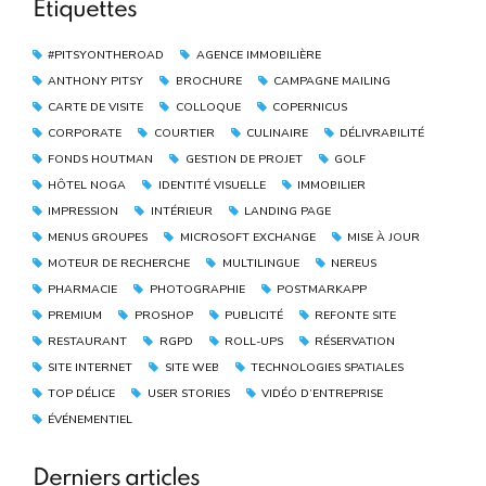
Étiquettes
#PITSYONTHEROAD
AGENCE IMMOBILIÈRE
ANTHONY PITSY
BROCHURE
CAMPAGNE MAILING
CARTE DE VISITE
COLLOQUE
COPERNICUS
CORPORATE
COURTIER
CULINAIRE
DÉLIVRABILITÉ
FONDS HOUTMAN
GESTION DE PROJET
GOLF
HÔTEL NOGA
IDENTITÉ VISUELLE
IMMOBILIER
IMPRESSION
INTÉRIEUR
LANDING PAGE
MENUS GROUPES
MICROSOFT EXCHANGE
MISE À JOUR
MOTEUR DE RECHERCHE
MULTILINGUE
NEREUS
PHARMACIE
PHOTOGRAPHIE
POSTMARKAPP
PREMIUM
PROSHOP
PUBLICITÉ
REFONTE SITE
RESTAURANT
RGPD
ROLL-UPS
RÉSERVATION
SITE INTERNET
SITE WEB
TECHNOLOGIES SPATIALES
TOP DÉLICE
USER STORIES
VIDÉO D’ENTREPRISE
ÉVÉNEMENTIEL
Derniers articles